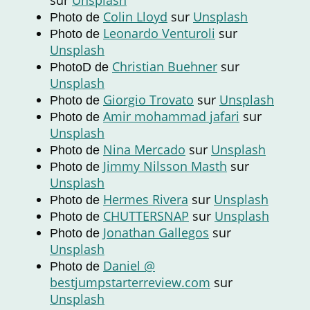
sur
Unsplash
Colin Lloyd
sur
Unsplash
Photo de
Leonardo Venturoli
sur
Photo de
Unsplash
Christian Buehner
sur
PhotoD de
Unsplash
Giorgio Trovato
sur
Unsplash
Photo de
Amir mohammad jafari
sur
Photo de
Unsplash
Nina Mercado
sur
Unsplash
Photo de
Jimmy Nilsson Masth
sur
Photo de
Unsplash
Hermes Rivera
sur
Unsplash
Photo de
CHUTTERSNAP
sur
Unsplash
Photo de
Jonathan Gallegos
sur
Photo de
Unsplash
Daniel @
Photo de
bestjumpstarterreview.com
sur
Unsplash